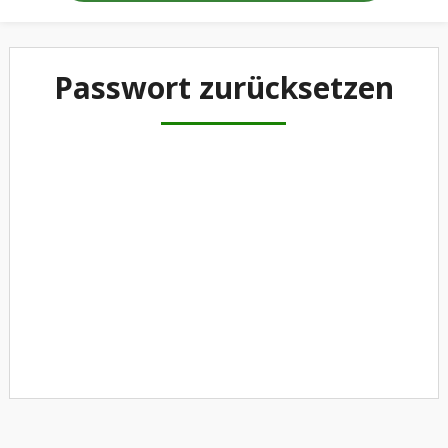
Passwort zurücksetzen
Um dein Passwort zurückzusetzen, gib bitte
unten deine E-Mail-Adresse oder deinen
Benutzernamen ein.